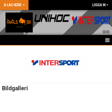
A-LAG HERR
LOGGA IN
HEM
NYHETER
KALENDER
MATCHER
Bildgalleri
TRUPPEN
BILDGALLERI