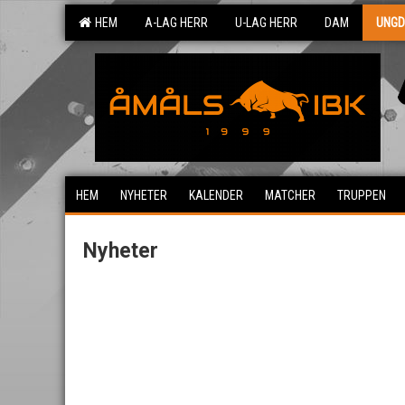
HEM
A-LAG HERR
U-LAG HERR
DAM
UNG
HEM
NYHETER
KALENDER
MATCHER
TRUPPEN
Nyheter